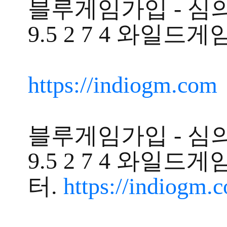
블루게­임가입 - 심의게­
9.5 2 7 4 와일드
https://indiogm.com
블루게­임가입 - 심의게­
9.5 2 7 4 와일드
터.
https://indiogm.