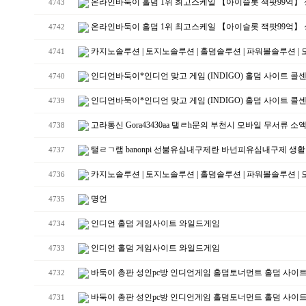
온라인바둑이 홀덤 1위 최고스케일 【아이슬롯 잭팟99억】 성
4743
온라인바둑이 홀덤 1위 최고스케일 【아이슬롯 잭팟99억】 성
4742
카지노솔루션 | 토지노솔루션 | 홀덤솔루션 | 파워볼솔루션 | 모
4741
인디언바둑이*인디언 맞고 게임 (INDIGO) 홀덤 사이트 콜센터
4740
인디언바둑이*인디언 맞고 게임 (INDIGO) 홀덤 사이트 콜센터
4739
고라통신 Gora43430aa 탤ㄹh문의 부천시 모바일 무서류 소액
4738
탤ㄹㄱ램 banonpi 선불유심내구제란 바넌피유심내구제 생활
4737
카지노솔루션 | 토지노솔루션 | 홀덤솔루션 | 파워볼솔루션 | 모
4736
명언
4735
인디언 홀덤 게임사이트 와일드게임
4734
인디언 홀덤 게임사이트 와일드게임
4733
바둑이 총판 성인pc방 인디언게임 홀덤토너먼트 홀덤 사이트 0
4732
바둑이 총판 성인pc방 인디언게임 홀덤토너먼트 홀덤 사이트 0
4731