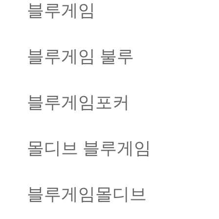
블루게임
블루게임 불루
블루게임포커
몰디브 블루게임
블루게임몰디브