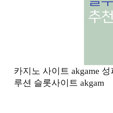
카지노 사이트 akgame 
루션 슬롯사이트 akgam