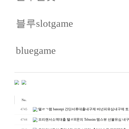
블루slotgame
bluegame
No.
탤ㄹㄱ램 banonpi 간단서류대출내구제 바넌피유심내구제 토
4745
프리랜서소액대출 탤ㄹH문의 Tsbusim 탬스뷰 선불유심 내구제
4744