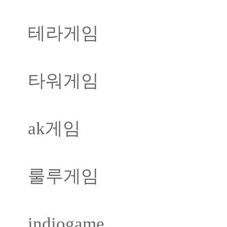
테라게임
타워게임
ak게임
룰루게임
indiogame