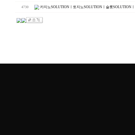
카­지노SOLUTIONㅣ토지노SOLUTIONㅣ슬롯SOLUTIONㅣ[
4730