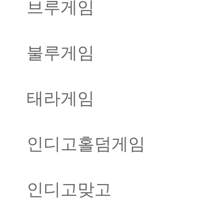
브루게임
불루게임
태라게임
인디고홀덤게임
인디고맞고