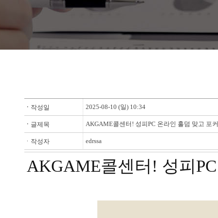
2025-08-10 (일) 10:34
ㆍ
작성일
AKGAME콜센터! 성피PC 온라인 홀덤 맞고 포커 
ㆍ
글제목
edrssa
ㆍ작성자
AKGAME콜센터! 성피PC 온