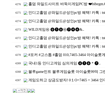
홀덤 와일드사이트 바둑이게임PC방 ❤️bibegm.C
4276
인디고홀덤 @와일드@성인pc방 혜택! 카톡 : tst36
4275
인디고홀덤 @와일드@성인pc방 혜택! 카톡 : tst36
4274
WILD게임㉿ ⓿❶⓿㉿❼❹❻&..
4273
인디고홀덤 @와일드@성인pc방 혜택! 카톡 : tst36
4272
인디고홀덤 @와일드@성인pc방 혜택! 카톡 : tst36
4271
#포커 #고스톱 #홀덤 010,7465-3464 아이
4270
국내1등 인디고게임 심의게임 ⓿❶⓿＊❼..
4269
블루game민트 블루게임슬롯 아이슬롯99억 그랜드당
4268
게임도하고 상금도받자! 0１O=7465 = 3464 
4267