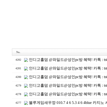
No.
인디고홀덤 @와일드@성인pc방 혜택! 카톡 : tst36
4282
인디고홀덤 @와일드@성인pc방 혜택! 카톡 : tst36
4281
인디고홀덤 @와일드@성인pc방 혜택! 카톡 : tst36
4280
인디고홀덤 @와일드@성인pc방 혜택! 카톡 : tst36
4279
인디고홀덤 @와일드@성인pc방 혜택! 카톡 : tst36
4278
블루게임새우깡 010.7 4 6 5.3 4 6 4blue 카지
4277