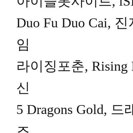
아이슬롯사이트, iSLOT
Duo Fu Duo Cai
임
라이징포춘, Rising 
신
5 Dragons Gold,
즈,