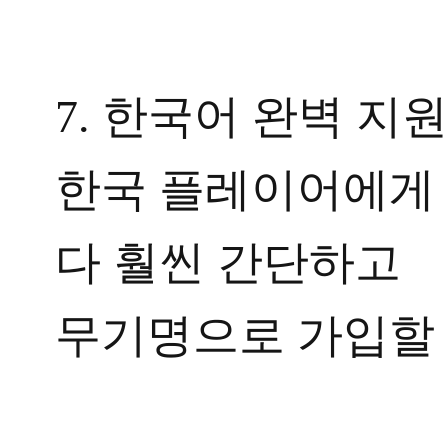
7. 한국어 완벽 지
한국 플레이어에게
다 훨씬 간단하고
무기명으로 가입할 