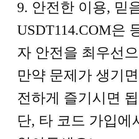
9. 안전한 이용, 
USDT114.COM
자 안전을 최우선으
만약 문제가 생기면
전하게 즐기시면 됩
단, 타 코드 가입에