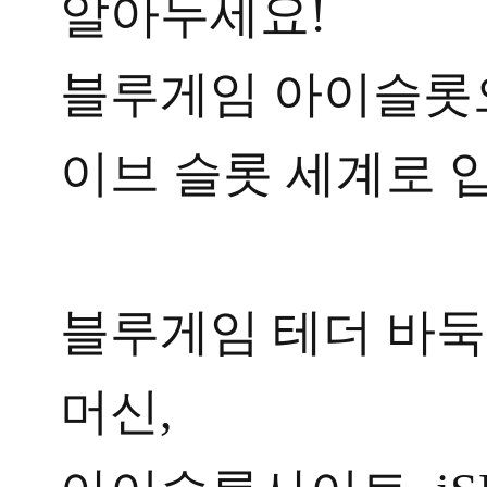
알아두세요!
블루게임 아이슬롯
이브 슬롯 세계로 
블루게임 테더 바둑
머신,