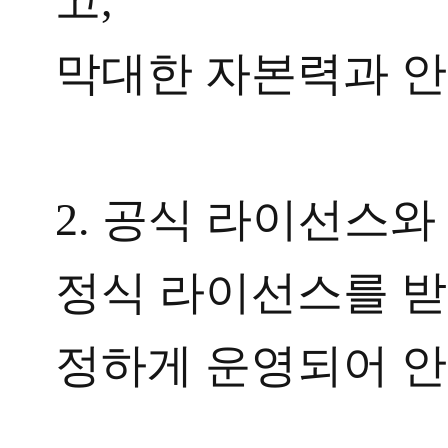
고,
막대한 자본력과 
2. 공식 라이선스와
정식 라이선스를 받
정하게 운영되어 안