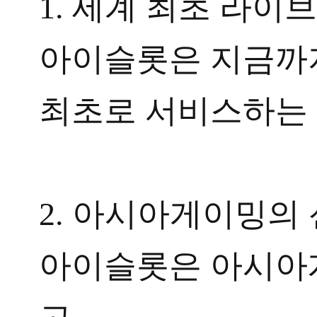
1. 세계 최초 라이
아이슬롯은 지금까지
최초로 서비스하는
2. 아시아게이밍의
아이슬롯은 아시아