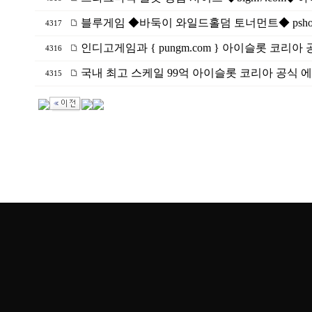
블루게임 ◆바둑이 와일드홀덤 토너먼트◆ pshotga
4317
인디고게임과 { pungm.com } 아이슬롯 코리아
4316
국내 최고 스케일 99억 아이슬롯 코리아 공식 에
4315