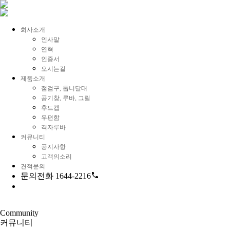
회사소개
인사말
연혁
인증서
오시는길
제품소개
점검구, 톱니달대
공기창, 루바, 그릴
후드캡
우편함
격자루바
커뮤니티
공지사항
고객의소리
견적문의
문의전화 1644-2216
Community
커뮤니티