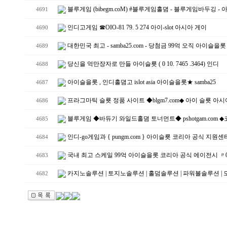
블루게임 (bibegm.coM) #블루게임홀뎜 - 블루게임바두깅 - 
4691
인디­고게­임 ☎OIO-81 79. 5 274 아이-slot 아시아 게이
4690
대한민국 최고 - samba25.com - 당첨금 99억 오직 아이슬을롯
4689
당신을 억만장자로 만들 아이슬룟 ( 0 10. 7465 .3464) 인디
4688
아이슬을롯 , 인디홀뎜고 is­lot asia 아이슬을롯★ samba25
4687
프라그마틱 슬룟 정품 사이트 ◆blgm7.com◆ 아이 슬룟 아시아
4686
블루게임 ◆바듀기 와일드홀뎜 토너먼트◆ pshotgam.com ◆
4685
인디-go게임과 { pungm.com } 아이슬룟 코리아 공식 지원센
4684
국내 최고 스케일 99억 아이슬을롯 코리아 공식 에이전시 〃010
4683
카지노솔루션 | 토지노솔루션 | 홀덤솔루션 | 파워볼솔루션 | 모
4682