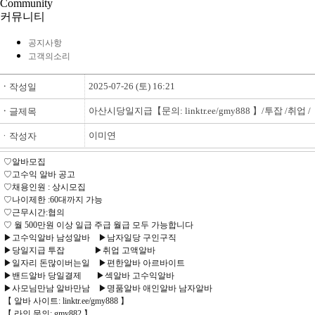
Community
커뮤니티
공지사항
고객의소리
2025-07-26 (토) 16:21
ㆍ
작성일
아산시당일지급【문의: linktr.ee/gmy888 】/투잡 /취업 /
ㆍ
글제목
이미연
ㆍ작성자
♡알바모집
♡고수익 알바 공고
♡채용인원 : 상시모집
♡나이제한 :60대까지 가능
♡근무시간:협의
♡ 월 500만원 이상 일급 주급 월급 모두 가능합니다
▶고수익알바 남성알바 ▶남자일당 구인구직
▶당일지급 투잡 ▶취업 고액알바
▶일자리 돈많이버는일 ▶편한알바 아르바이트
▶밴드알바 당일결제 ▶섹알바 고수익알바
▶사모님만남 알바만남 ▶명품알바 애인알바 남자알바
【 알바 사이트: linktr.ee/gmy888 】
【 라인 문의: gmy882 】