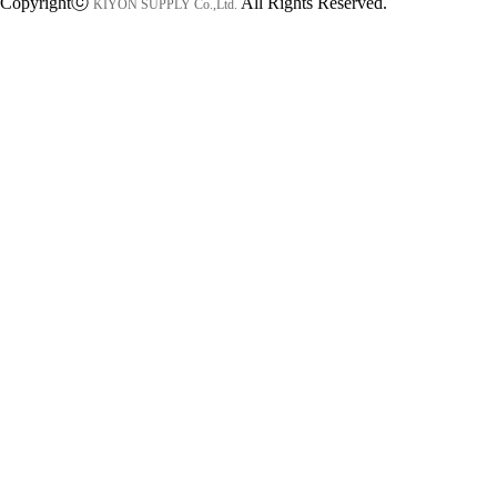
Copyrightⓒ
All Rights Reserved.
KIYON SUPPLY Co.,Ltd.