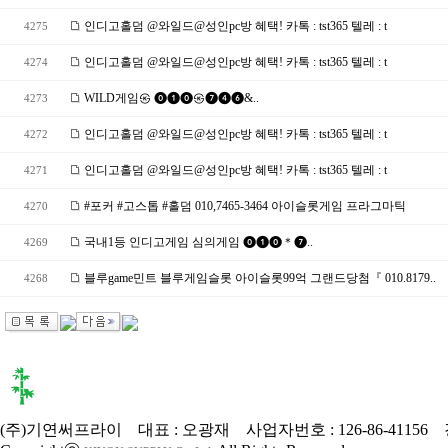
인디고홀덤 @와일드@성인pc방 혜택! 카톡 : tst365 텔레 : t
4275
인디고홀덤 @와일드@성인pc방 혜택! 카톡 : tst365 텔레 : t
4274
WILD게임㉿ ⓿❶⓿㉿❼❹❻&..
4273
인디고홀덤 @와일드@성인pc방 혜택! 카톡 : tst365 텔레 : t
4272
인디고홀덤 @와일드@성인pc방 혜택! 카톡 : tst365 텔레 : t
4271
#포커 #고스톱 #홀덤 010,7465-3464 아이슬롯게임 프라그마틱
4270
국내1등 인디고게임 심의게임 ⓿❶⓿＊❼..
4269
블루game민트 블루게임슬롯 아이슬롯99억 그랜드당첨『 010.8179..
4268
(주)기연써프라이 대표 : 오광재 사업자번호 : 126-86-41156 경기도 광