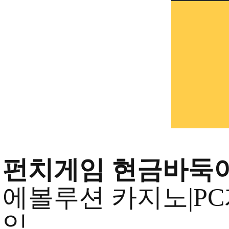
펀치게임 현금바둑
에볼루션 카지노|PC
임