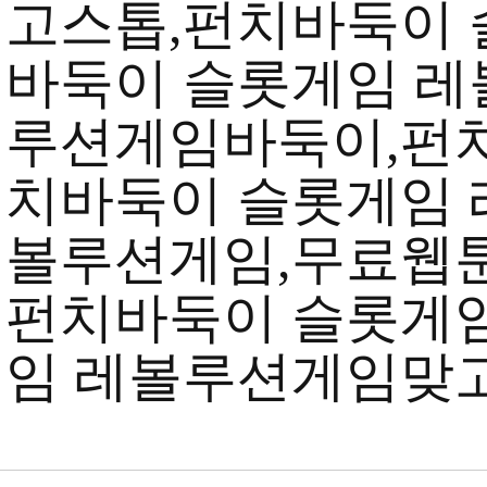
고스톱,펀치바둑이 
바둑이 슬롯게임 레
루션게임바둑이,펀
치바둑이 슬롯게임 
볼루션게임,무료웹툰
펀치바둑이 슬롯게
임 레볼루션게임맞