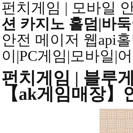
펀치게임 | 모바일 안전
션 카지노 홀덤|바둑
안전 메이저 웹ap
이|PC게임|모바일|어
펀치게임 | 블루게
【ak게임매장】